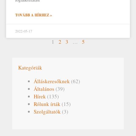
TOVÁBB A HÍRHEZ »
2022-05-17
1
2
3
…
5
Kategóriák
Álláskeresőknek
(62)
Általános
(39)
Hírek
(135)
Rólunk írták
(15)
Szolgáltatók
(3)