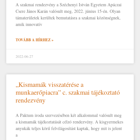
A szakmai rendezvény a Széchenyi István Egyetem Apáczai
Csere János Karán valósult meg, 2022. június 15-én. Olyan
támaterületek kerültek bemutatásra a szakmai közönségnek,
amik innovatív
TOVÁBB A HÍRHEZ »
2022-06-27
„Kismamák visszatérése a
munkaerőpiacra” c. szakmai tájékoztató
rendezvény
A Paktum iroda szervezésében két alkalommal valósult meg
a kismamák tájékoztatását célzó rendezvény. A kisgyermekes
anyukák teljes körű felvilágosítást kaptak, hogy mit is jelent
a