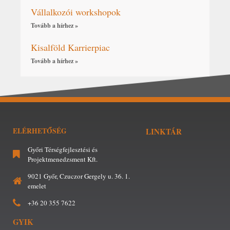
Vállalkozói workshopok
Tovább a hírhez »
Kisalföld Karrierpiac
Tovább a hírhez »
ELÉRHETŐSÉG
LINKTÁR
Győri Térségfejlesztési és
Projektmenedzsment Kft.
9021 Győr, Czuczor Gergely u. 36. 1.
emelet
+36 20 355 7622
GYIK