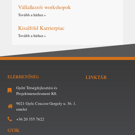
Vállalkozói workshopok
Tovább a hírhez »
Kisalföld Karrierpiac
Tovább a hírhez »
ELÉRHETŐSÉG
LINKTÁR
Győri Térségfejlesztési és
Projektmenedzsment Kft.
9021 Győr, Czuczor Gergely u. 36. 1.
emelet
+36 20 355 7622
GYIK