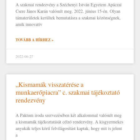
A szakmai rendezvény a Széchenyi István Egyetem Apáczai
Csere János Karán valósult meg, 2022. június 15-én. Olyan
támaterületek kerültek bemutatásra a szakmai közönségnek,
amik innovatív
TOVÁBB A HÍRHEZ »
2022-06-27
„Kismamák visszatérése a
munkaerőpiacra” c. szakmai tájékoztató
rendezvény
A Paktum iroda szervezésében két alkalommal valósult meg
a kismamák tájékoztatását célzó rendezvény. A kisgyermekes
anyukák teljes körű felvilágosítást kaptak, hogy mit is jelent
a