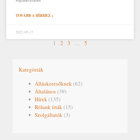
TOVÁBB A HÍRHEZ »
2022-05-17
1
2
3
…
5
Kategóriák
Álláskeresőknek
(62)
Általános
(39)
Hírek
(135)
Rólunk írták
(15)
Szolgáltatók
(3)