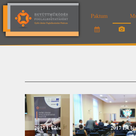
Paktum
Mu
2017 I. Ülés
2017 I. Ülé