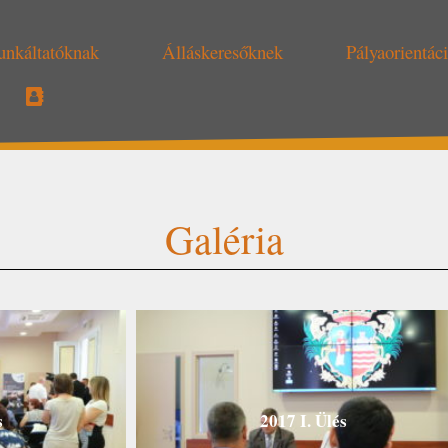
nkáltatóknak
Álláskeresőknek
Pályaorientác
Galéria
s
2017 I. Ülés