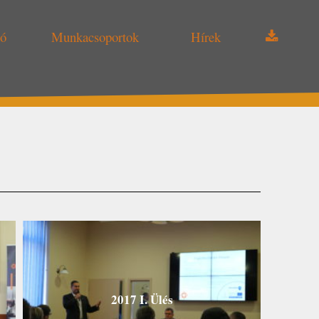
ió
Munkacsoportok
Hírek
2017 I. Ülés