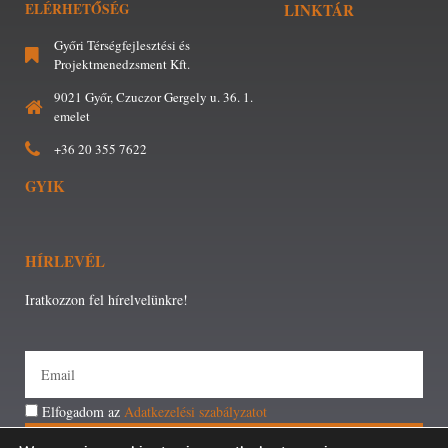
ELÉRHETŐSÉG
LINKTÁR
Győri Térségfejlesztési és
Projektmenedzsment Kft.
9021 Győr, Czuczor Gergely u. 36. 1.
emelet
+36 20 355 7622
GYIK
HÍRLEVÉL
Iratkozzon fel hírelvelünkre!
Elfogadom az
Adatkezelési szabályzatot
FELIRATKOZÁS