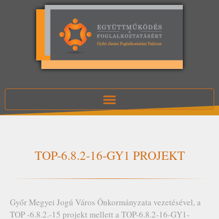
TOP-6.8.2-16-GY1 PROJEKT
Győr Megyei Jogú Város Önkormányzata vezetésével, a
TOP -6.8.2.-15 projekt mellett a TOP-6.8.2-16-GY1-