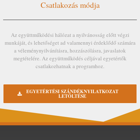
Csatlakozás módja
Az együttműködési hálózat a nyilvánosság előtt végzi
munkáját, és lehetőséget ad valamennyi érdeklődő számára
a véleménynyilvánításra, hozzászólásra, javaslatok
megtételére. Az együttműködés céljával egyetértők
csatlakozhatnak a programhoz.
EGYETÉRTÉSI SZÁNDÉKNYILATKOZAT
LETÖLTÉSE