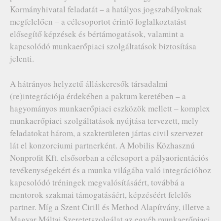
Kormányhivatal feladatát – a hatályos jogszabályoknak
megfelelően – a célcsoportot érintő foglalkoztatást
elősegítő képzések és bértámogatások, valamint a
kapcsolódó munkaerőpiaci szolgáltatások biztosítása
jelenti.
A hátrányos helyzetű álláskeresők társadalmi
(re)integrációja érdekében a paktum keretében – a
hagyományos munkaerőpiaci eszközök mellett – komplex
munkaerőpiaci szolgáltatások nyújtása tervezett, mely
feladatokat három, a szakterületen jártas civil szervezet
lát el konzorciumi partnerként. A Mobilis Közhasznú
Nonprofit Kft. elsősorban a célcsoport a pályaorientációs
tevékenységekért és a munka világába való integrációhoz
kapcsolódó tréningek megvalósításáért, továbbá a
mentorok szakmai támogatásáért, képzéséért felelős
partner. Míg a Szent Cirill és Method Alapítvány, illetve a
Magyar Máltai Szeretetszolgálat az egyéb munkaerőpiaci