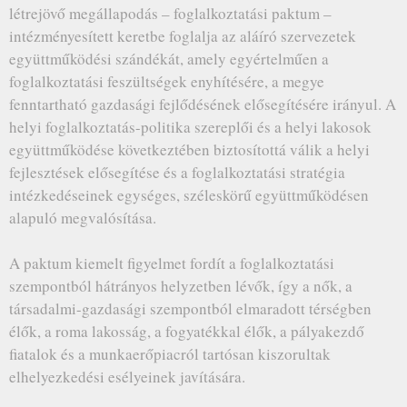
létrejövő megállapodás – foglalkoztatási paktum –
intézményesített keretbe foglalja az aláíró szervezetek
együttműködési szándékát, amely egyértelműen a
foglalkoztatási feszültségek enyhítésére, a megye
fenntartható gazdasági fejlődésének elősegítésére irányul. A
helyi foglalkoztatás-politika szereplői és a helyi lakosok
együttműködése következtében biztosítottá válik a helyi
fejlesztések elősegítése és a foglalkoztatási stratégia
intézkedéseinek egységes, széleskörű együttműködésen
alapuló megvalósítása.
A paktum kiemelt figyelmet fordít a foglalkoztatási
szempontból hátrányos helyzetben lévők, így a nők, a
társadalmi-gazdasági szempontból elmaradott térségben
élők, a roma lakosság, a fogyatékkal élők, a pályakezdő
fiatalok és a munkaerőpiacról tartósan kiszorultak
elhelyezkedési esélyeinek javítására.