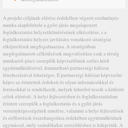
A projekt céljának elérése érdekében végzett eredményes
munka alapfeltétele a győri járás megalapozott
foglalkoztatási helyzetfelmérésének elkészítése, s a
foglalkoztatási helyzet javítására vonatkozó stratégiai
elképzelések megfogalmazása. A stratégiában
megfogalmazott célkitűzések magvalósítása csak a térség
munkaerő-piaci szereplők képviselőinek széles körű
együttműködésével, fenntartható partnerségi hálózat
létrehozásával lehetséges. E partnerségi hálózat képviselni
képes az érintettek érdekeit és olyan információkkal és
forrásokkal is rendelkezik, melyek lehetővé teszik a kitűzött
célok elérését. A helyi fejlesztésben és foglalkoztatásban
érintett szereplők a foglalkoztatás és a győri járás
versenyképességének emelése, valamint a helyi fejlesztések
és erőforrások összehangolása érdekében együttműködnek
egymással, mely szándékukat szerződésben is kifejezték. A