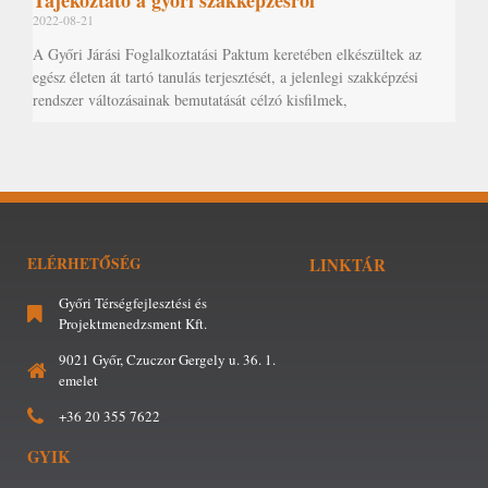
Tájékoztató a győri szakképzésről
2022-08-21
A Győri Járási Foglalkoztatási Paktum keretében elkészültek az
egész életen át tartó tanulás terjesztését, a jelenlegi szakképzési
rendszer változásainak bemutatását célzó kisfilmek,
ELÉRHETŐSÉG
LINKTÁR
Győri Térségfejlesztési és
Projektmenedzsment Kft.
9021 Győr, Czuczor Gergely u. 36. 1.
emelet
+36 20 355 7622
GYIK