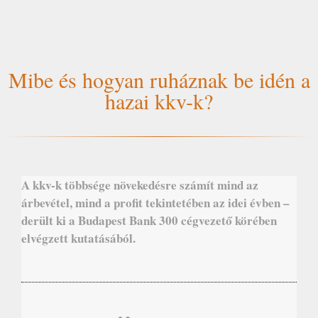
Mibe és hogyan ruháznak be idén a
hazai kkv-k?
A kkv-k többsége növekedésre számít mind az
árbevétel, mind a profit tekintetében az idei évben –
derült ki a Budapest Bank 300 cégvezető körében
elvégzett kutatásából.