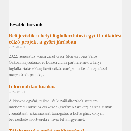
További híreink
Befejeződik a helyi foglalkoztatási együttműködést
célzó projekt a győri járásban
2022-09-01
2022. augusztus végén zárul Győr Megyei Jogú Város
Önkormányzatának és konzorciumi partnereinek a helyi
foglalkoztatás elősegítését célzó, európai uniós támogatással
megvalósult projektje.
Informatikai kisokos
2022-08-21
A kisokos egyéni, mikro- és kisvállalkozások számára
infokommunikációs eszközök (szoftver/hardver) használatának
elsajátítását, alkalmazását támogatja, a költséghatékonyan
bevezethető szoftverekre hívja fel a figyelmet.