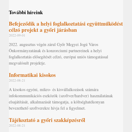
További híreink
Befejeződik a helyi foglalkoztatási együttműködést
célzó projekt a győri járásban
2022-09-01
2022. augusztus végén zárul Győr Megyei Jogú Város
Önkormányzatának és konzorciumi partnereinek a helyi
foglalkoztatás elősegítését célzó, európai uniós támogatással
megvalósult projektje.
Informatikai kisokos
2022-08-21
A kisokos egyéni, mikro- és kisvállalkozások számára
infokommunikációs eszközök (szoftver/hardver) használatának
elsajátítását, alkalmazását támogatja, a költséghatékonyan
bevezethető szoftverekre hívja fel a figyelmet.
Tájékoztató a győri szakképzésről
2022-08-21