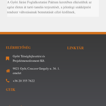
A Győri Járási Foglalkoztatási Paktum keretében elkészültek az
egész életen át tartó tanulás terjesztését, a jelenlegi szakképzési
rendszer változásainak bemutatását célzó kisfilmek,
ELÉRHETŐSÉG
LINKTÁR
Győri Térségfejlesztési és
Projektmenedzsment Kft.
9021 Győr, Czuczor Gergely u. 36. 1.
emelet
+36 20 355 7622
GYIK