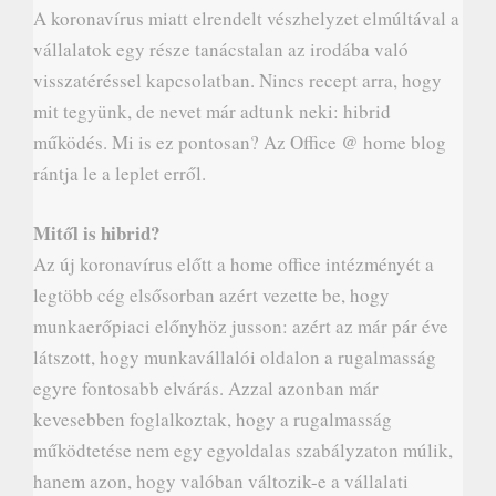
A koronavírus miatt elrendelt vészhelyzet elmúltával a
vállalatok egy része tanácstalan az irodába való
visszatéréssel kapcsolatban. Nincs recept arra, hogy
mit tegyünk, de nevet már adtunk neki: hibrid
működés. Mi is ez pontosan? Az Office @ home blog
rántja le a leplet erről.
Mitől is hibrid?
Az új koronavírus előtt a home office intézményét a
legtöbb cég elsősorban azért vezette be, hogy
munkaerőpiaci előnyhöz jusson: azért az már pár éve
látszott, hogy munkavállalói oldalon a rugalmasság
egyre fontosabb elvárás. Azzal azonban már
kevesebben foglalkoztak, hogy a rugalmasság
működtetése nem egy egyoldalas szabályzaton múlik,
hanem azon, hogy valóban változik-e a vállalati