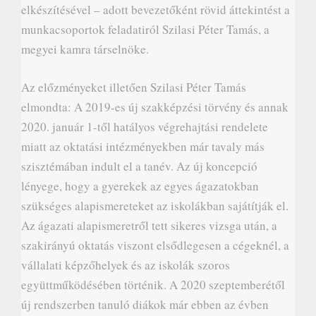
elkészítésével – adott bevezetőként rövid áttekintést a
munkacsoportok feladatiról Szilasi Péter Tamás, a
megyei kamra társelnöke.
Az előzményeket illetően Szilasi Péter Tamás
elmondta: A 2019-es új szakképzési törvény és annak
2020. január 1-től hatályos végrehajtási rendelete
miatt az oktatási intézményekben már tavaly más
szisztémában indult el a tanév. Az új koncepció
lényege, hogy a gyerekek az egyes ágazatokban
szükséges alapismereteket az iskolákban sajátítják el.
Az ágazati alapismeretről tett sikeres vizsga után, a
szakirányú oktatás viszont elsődlegesen a cégeknél, a
vállalati képzőhelyek és az iskolák szoros
együttműködésében történik. A 2020 szeptemberétől
új rendszerben tanuló diákok már ebben az évben