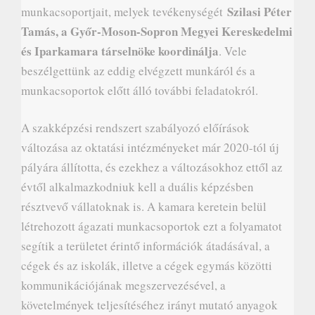
Szilasi Péter
munkacsoportjait, melyek tevékenységét
Tamás, a Győr-Moson-Sopron Megyei Kereskedelmi
és Iparkamara társelnöke koordinálja
. Vele
beszélgettünk az eddig elvégzett munkáról és a
munkacsoportok előtt álló további feladatokról.
A szakképzési rendszert szabályozó előírások
változása az oktatási intézményeket már 2020-tól új
pályára állította, és ezekhez a változásokhoz ettől az
évtől alkalmazkodniuk kell a duális képzésben
résztvevő vállatoknak is. A kamara keretein belül
létrehozott ágazati munkacsoportok ezt a folyamatot
segítik a területet érintő információk átadásával, a
cégek és az iskolák, illetve a cégek egymás közötti
kommunikációjának megszervezésével, a
követelmények teljesítéséhez irányt mutató anyagok