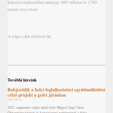
képzési rendszerben mintegy 400 vállalat és 1700
tanuló vesz részt.
A teljes cikk elérhető
itt.
További híreink
Befejeződik a helyi foglalkoztatási együttműködést
célzó projekt a győri járásban
2022-09-01
2022. augusztus végén zárul Győr Megyei Jogú Város
Önkormányzatának és konzorciumi partnereinek a helyi