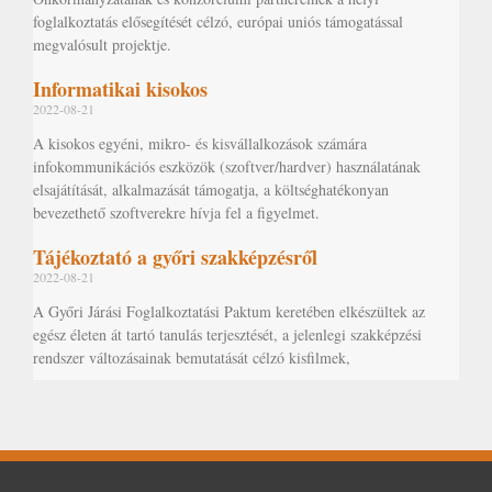
foglalkoztatás elősegítését célzó, európai uniós támogatással
megvalósult projektje.
Informatikai kisokos
2022-08-21
A kisokos egyéni, mikro- és kisvállalkozások számára
infokommunikációs eszközök (szoftver/hardver) használatának
elsajátítását, alkalmazását támogatja, a költséghatékonyan
bevezethető szoftverekre hívja fel a figyelmet.
Tájékoztató a győri szakképzésről
2022-08-21
A Győri Járási Foglalkoztatási Paktum keretében elkészültek az
egész életen át tartó tanulás terjesztését, a jelenlegi szakképzési
rendszer változásainak bemutatását célzó kisfilmek,