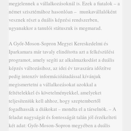
megjelennek a vállalkozásoknál is. Ezek a fiatalok – a
német szisztémához hasonlóan – munkavállalóként
vesznek részt a duális képzési rendszerben,
ugyanakkor a tanulói státuszuk is megmarad.
A Győr-Moson-Sopron Megyei Kereskedelmi és
Iparkamara már tavaly elindította azt a felkészülési
programot, amely segíti az alkalmazkodást a duális
képzés változásihoz, az idei év tavaszára időzítve
pedig intenzív információátadással kívánjuk
megismertetni a vállalkozásokat azokkal a
feltételekkel és követelményekkel, amelyeket
teljesíteniük kell ahhoz, hogy szeptembertől
fogadhassák a diákokat – mondta el a társelnök. – A
feladat nagyságát és fontosságát talán jól érzékelteti
két adat: Győr-Moson-Sopron megyében a duális