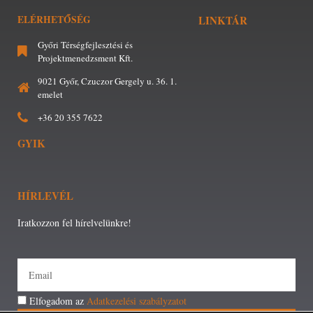
ELÉRHETŐSÉG
LINKTÁR
Győri Térségfejlesztési és
Projektmenedzsment Kft.
9021 Győr, Czuczor Gergely u. 36. 1.
emelet
+36 20 355 7622
GYIK
HÍRLEVÉL
Iratkozzon fel hírelvelünkre!
Elfogadom az
Adatkezelési szabályzatot