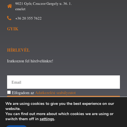
9021 Győr, Czuczor Gergely u. 36. 1.
emelet
+36 20 355 7622
GYIK
HÍRLEVÉL
Iratkozzon fel hírelvelünkre!
Elfogadom az
Adatkezelési szabályzatot
FELIRATKOZÁS
We are using cookies to give you the best experience on our
website.
You can find out more about which cookies we are using or
switch them off in
settings
.
Minden jog fenntartva © Győri Járási Foglalkoztatási Paktum –