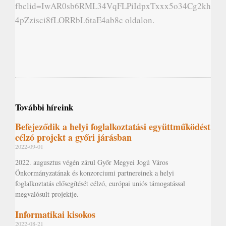
fbclid=IwAR0sb6RML34VqFLPiIdpxTxxx5o34Cg2kh
4pZzisci8fLORRbL6taE4ab8c oldalon.
További híreink
Befejeződik a helyi foglalkoztatási együttműködést
célzó projekt a győri járásban
2022-09-01
2022. augusztus végén zárul Győr Megyei Jogú Város
Önkormányzatának és konzorciumi partnereinek a helyi
foglalkoztatás elősegítését célzó, európai uniós támogatással
megvalósult projektje.
Informatikai kisokos
2022-08-21