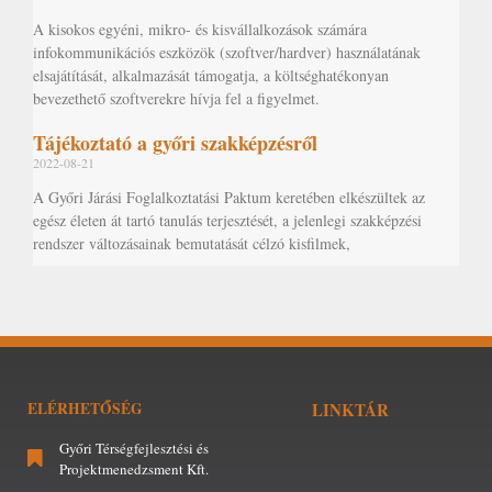
A kisokos egyéni, mikro- és kisvállalkozások számára
infokommunikációs eszközök (szoftver/hardver) használatának
elsajátítását, alkalmazását támogatja, a költséghatékonyan
bevezethető szoftverekre hívja fel a figyelmet.
Tájékoztató a győri szakképzésről
2022-08-21
A Győri Járási Foglalkoztatási Paktum keretében elkészültek az
egész életen át tartó tanulás terjesztését, a jelenlegi szakképzési
rendszer változásainak bemutatását célzó kisfilmek,
ELÉRHETŐSÉG
LINKTÁR
Győri Térségfejlesztési és
Projektmenedzsment Kft.