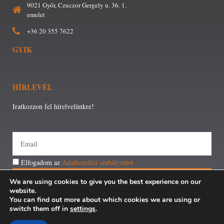
9021 Győr, Czuczor Gergely u. 36. 1.
emelet
+36 20 355 7622
GYIK
HÍRLEVÉL
Iratkozzon fel hírelvelünkre!
Elfogadom az
Adatkezelési szabályzatot
FELIRATKOZÁS
We are using cookies to give you the best experience on our
website.
You can find out more about which cookies we are using or
switch them off in
settings
.
Minden jog fenntartva © Győri Járási Foglalkoztatási Paktum –