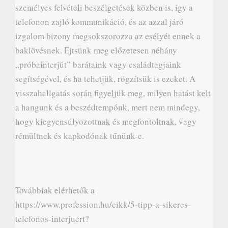
személyes felvételi beszélgetések közben is, így a
telefonon zajló kommunikáció, és az azzal járó
izgalom bizony megsokszorozza az esélyét ennek a
baklövésnek. Ejtsünk meg előzetesen néhány
„próbainterjút” barátaink vagy családtagjaink
segítségével, és ha tehetjük, rögzítsük is ezeket. A
visszahallgatás során figyeljük meg, milyen hatást kelt
a hangunk és a beszédtempónk, mert nem mindegy,
hogy kiegyensúlyozottnak és megfontoltnak, vagy
rémültnek és kapkodónak tűnünk-e.
Továbbiak elérhetők a
https://www.profession.hu/cikk/5-tipp-a-sikeres-
telefonos-interjuert?