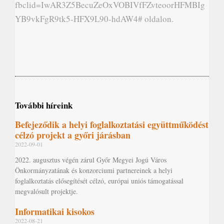
fbclid=IwAR3Z5BecuZeOxVOBIVfFZvteoorHFMBIg
YB9vkFgR9tk5-HFX9L90-hdAW4# oldalon.
További híreink
Befejeződik a helyi foglalkoztatási együttműködést
célzó projekt a győri járásban
2022-09-01
2022. augusztus végén zárul Győr Megyei Jogú Város
Önkormányzatának és konzorciumi partnereinek a helyi
foglalkoztatás elősegítését célzó, európai uniós támogatással
megvalósult projektje.
Informatikai kisokos
2022-08-21