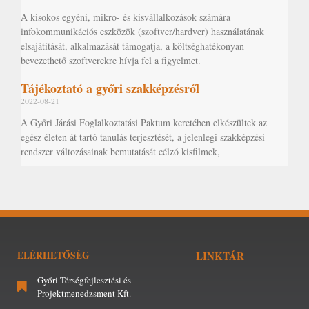
A kisokos egyéni, mikro- és kisvállalkozások számára
infokommunikációs eszközök (szoftver/hardver) használatának
elsajátítását, alkalmazását támogatja, a költséghatékonyan
bevezethető szoftverekre hívja fel a figyelmet.
Tájékoztató a győri szakképzésről
2022-08-21
A Győri Járási Foglalkoztatási Paktum keretében elkészültek az
egész életen át tartó tanulás terjesztését, a jelenlegi szakképzési
rendszer változásainak bemutatását célzó kisfilmek,
ELÉRHETŐSÉG
LINKTÁR
Győri Térségfejlesztési és
Projektmenedzsment Kft.