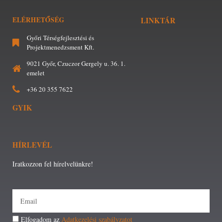
ELÉRHETŐSÉG
LINKTÁR
Győri Térségfejlesztési és
Projektmenedzsment Kft.
9021 Győr, Czuczor Gergely u. 36. 1.
emelet
+36 20 355 7622
GYIK
HÍRLEVÉL
Iratkozzon fel hírelvelünkre!
Elfogadom az
Adatkezelési szabályzatot