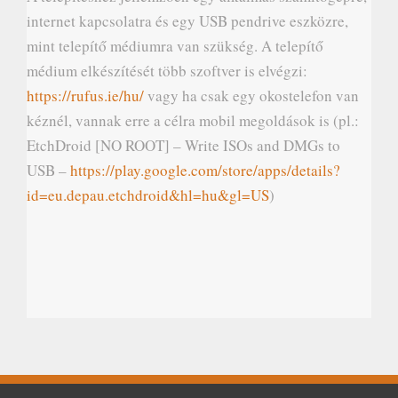
internet kapcsolatra és egy USB pendrive eszközre,
mint telepítő médiumra van szükség. A telepítő
médium elkészítését több szoftver is elvégzi:
https://rufus.ie/hu/
vagy ha csak egy okostelefon van
kéznél, vannak erre a célra mobil megoldások is (pl.:
EtchDroid [NO ROOT] – Write ISOs and DMGs to
USB –
https://play.google.com/store/apps/details?
id=eu.depau.etchdroid&hl=hu&gl=US
)