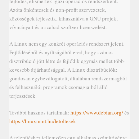
fejlődés, elismerték igazi operációs rendszerként.
Azóta önkéntesek és non-profit szervezetek,
közösségek fejlesztik, kihasználva a GNU projekt
vívmányait és a szabad szoftver licenszelést.
A Linux nem egy konkrét operációs rendszert jelent.
Fejlődéséből és nyíltságából ered, hogy számos
disztribúció jött létre és fejlődik egymás mellet több-
kevesebb átjárhatósággal. A Linux disztribúciók:
gondosan egybeválogatott, általában rendszermagból
és felhasználói programok csomagjaiból álló
terjesztések.
További hasznos tartalmak:
https://www.debian.org/
és
https://linuxmint.hu/letoltesek
A telepítéshez jellemzően egy alkalmas számítógépre,