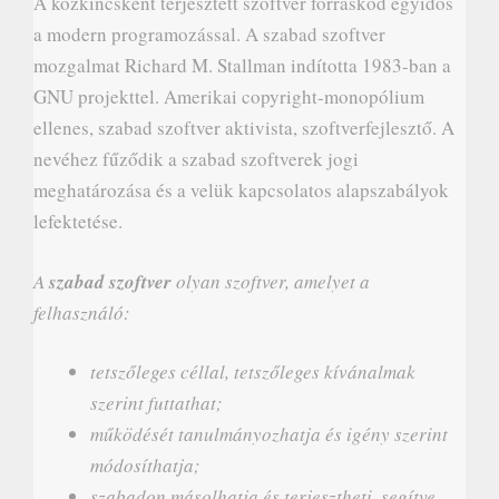
A közkincsként terjesztett szoftver forráskód egyidős
a modern programozással. A szabad szoftver
mozgalmat Richard M. Stallman indította 1983-ban a
GNU projekttel. Amerikai copyright-monopólium
ellenes, szabad szoftver aktivista, szoftverfejlesztő. A
nevéhez fűződik a szabad szoftverek jogi
meghatározása és a velük kapcsolatos alapszabályok
lefektetése.
A
szabad szoftver
olyan szoftver, amelyet a
felhasználó:
tetszőleges céllal, tetszőleges kívánalmak
szerint futtathat;
működését tanulmányozhatja és igény szerint
módosíthatja;
szabadon másolhatja és terjesztheti, segítve