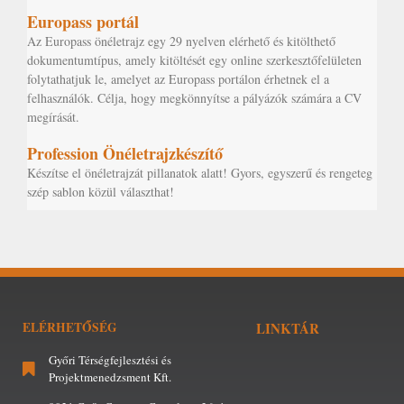
Europass portál
Az Europass önéletrajz egy 29 nyelven elérhető és kitölthető
dokumentumtípus, amely kitöltését egy online szerkesztőfelületen
folytathatjuk le, amelyet az Europass portálon érhetnek el a
felhasználók. Célja, hogy megkönnyítse a pályázók számára a CV
megírását.
Profession Önéletrajzkészítő
Készítse el önéletrajzát pillanatok alatt! Gyors, egyszerű és rengeteg
szép sablon közül választhat!
ELÉRHETŐSÉG
LINKTÁR
Győri Térségfejlesztési és
Projektmenedzsment Kft.