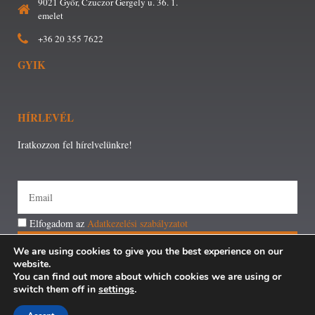
9021 Győr, Czuczor Gergely u. 36. 1.
emelet
+36 20 355 7622
GYIK
HÍRLEVÉL
Iratkozzon fel hírelvelünkre!
Elfogadom az
Adatkezelési szabályzatot
FELIRATKOZÁS
We are using cookies to give you the best experience on our
website.
You can find out more about which cookies we are using or
switch them off in
settings
.
Minden jog fenntartva © Győri Járási Foglalkoztatási Paktum –
2018