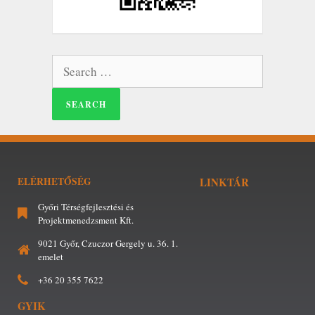
ELÉRHETŐSÉG
LINKTÁR
Győri Térségfejlesztési és
Projektmenedzsment Kft.
9021 Győr, Czuczor Gergely u. 36. 1.
emelet
+36 20 355 7622
GYIK