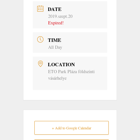
DATE
2019.szept.20
Expired!
TIME
All Day
LOCATION
ETO Park Pláza földszínti
vásárhelye
+ Add to Google Calendar