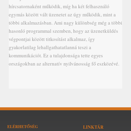
hírcsatornaként működik, míg ha két felhasználó
egymás között vált üzenetet az úgy működik, mint a
többi alkalmazásban. Ami nagy különbség még a többi
hasonló programmal szemben, hogy az üzenetküldés
végpontjai között titkosítást alkalmaz, így
gyakorlatilag lehallgathatatlanná teszi a
kommunikációt. Ez a tulajdonsága tette egyes
országokban az alternatív nyilvánosság fő eszközévé.
ELÉRHETŐSÉG
LINKTÁR