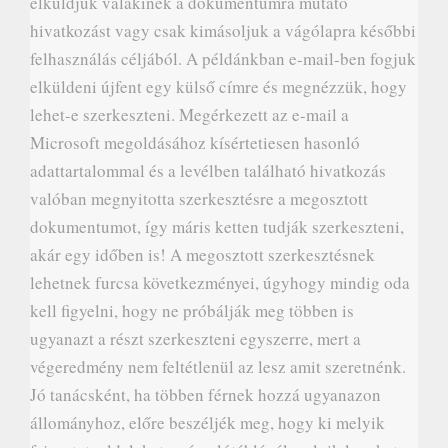
elküldjük valakinek a dokumentumra mutató
hivatkozást vagy csak kimásoljuk a vágólapra későbbi
felhasználás céljából. A példánkban e-mail-ben fogjuk
elküldeni újfent egy külső címre és megnézzük, hogy
lehet-e szerkeszteni. Megérkezett az e-mail a
Microsoft megoldásához kísértetiesen hasonló
adattartalommal és a levélben található hivatkozás
valóban megnyitotta szerkesztésre a megosztott
dokumentumot, így máris ketten tudják szerkeszteni,
akár egy időben is! A megosztott szerkesztésnek
lehetnek furcsa következményei, úgyhogy mindig oda
kell figyelni, hogy ne próbálják meg többen is
ugyanazt a részt szerkeszteni egyszerre, mert a
végeredmény nem feltétlenül az lesz amit szeretnénk.
Jó tanácsként, ha többen férnek hozzá ugyanazon
állományhoz, előre beszéljék meg, hogy ki melyik