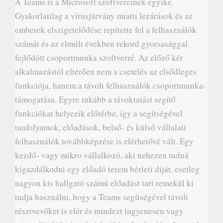
A Teams is a Microsoft szoftvereinek egyike.
Gyakorlatilag a vírusjárvány miatti lezárások és az
emberek elszigetelődése repítette fel a felhasználók
számát és az elmúlt években rekord gyorsasággal
fejlődött csoportmunka szoftverré. Az előző két
alkalmazástól eltérően nem a csetelés az elsődleges
funkciója, hanem a távoli felhasználók csoportmunka-
támogatása. Egyre inkább a távoktatást segítő
funkciókat helyezik előtérbe, így a segítségével
tanfolyamok, előadások, belső- és külső vállalati
felhasználók továbbképzése is elérhetővé vált. Egy
kezdő- vagy mikro vállalkozó, aki nehezen tudná
kigazdálkodni egy előadó terem bérleti díját, esetleg
nagyon kis hallgató számú előadást tart remekül ki
tudja használni, hogy a Teams segítségével távoli
résztvevőket is elér és mindezt ingyenesen vagy