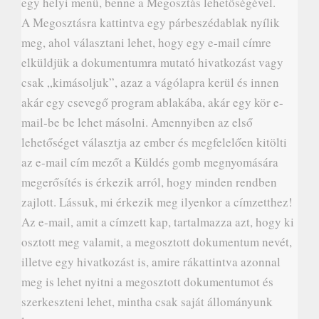
egy helyi menü, benne a Megosztás lehetőségével.
A Megosztásra kattintva egy párbeszédablak nyílik
meg, ahol választani lehet, hogy egy e-mail címre
elküldjük a dokumentumra mutató hivatkozást vagy
csak „kimásoljuk”, azaz a vágólapra kerül és innen
akár egy csevegő program ablakába, akár egy kör e-
mail-be be lehet másolni. Amennyiben az első
lehetőséget választja az ember és megfelelően kitölti
az e-mail cím mezőt a Küldés gomb megnyomására
megerősítés is érkezik arról, hogy minden rendben
zajlott. Lássuk, mi érkezik meg ilyenkor a címzetthez!
Az e-mail, amit a címzett kap, tartalmazza azt, hogy ki
osztott meg valamit, a megosztott dokumentum nevét,
illetve egy hivatkozást is, amire rákattintva azonnal
meg is lehet nyitni a megosztott dokumentumot és
szerkeszteni lehet, mintha csak saját állományunk