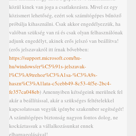
közül kinek van joga a csatlakozásra. Mivel ez egy
közismert lehetőség, ezért sok számítógépes bűnöző
próbálja kihasználni. Csak akkor engedélyezzük, ha
valóban szükség van rá és csak olyan felhasználónak
adjunk engedélyt, akinek erős jelszó van beállítva!
(erős jelszavakról itt írnak bővebben:
https://support.microsoft.com/hu-
hu/windows/er%C5%91s-jelszavak-
l%C3%A9trehoz%C3%A1sa-%C3%A9s-
haszn%C3%A1lata-c5cebb49-8c53-4f5e-2bc4-
fe357ca048eb
) Amennyiben kétségeink merülnek fel
akár a beállítással, akár a szükséges feltételekkel
kapcsolatosan vegyük igénybe szakember segítségét!
A számítógépes biztonság nagyon fontos dolog, ne
kockáztassuk a vállalkozásunkat ennek
elhanyagolásával!