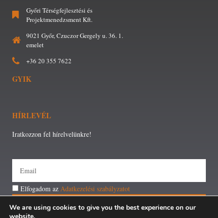
Győri Térségfejlesztési és
Projektmenedzsment Kft.
9021 Győr, Czuczor Gergely u. 36. 1.
emelet
+36 20 355 7622
GYIK
HÍRLEVÉL
Iratkozzon fel hírelvelünkre!
Elfogadom az
Adatkezelési szabályzatot
FELIRATKOZÁS
We are using cookies to give you the best experience on our
website.