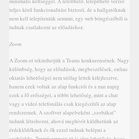
minimális költséggel. A letölthető, telepíthető verzió
teljes körű funkcionalitást biztosít, de a hallgatóknak
nem kell telepíteniük semmit, egy web böngészőből is
tudnak csatlakozni az előadáshoz.
Zoom
A Zoom-ot tekinthetjük a Teams konkurensének. Nagy
különbség, hogy az előadások, megbeszélések, online
oktatás lehetőségei nem utólag lettek kifejlesztve,
hanem ezek voltak az alap funkciói és a mai napig
ezek a fő erősségei, a többi lehetőség, mint a chat
vagy a videó telefonálás csak kiegészítői az alap
rendszernek. A szoftver alapelveként „szobákat”
tudunk létrehozni, ahová meghívót küldhetünk az
érdeklődőknek és ők ezzel tudnak belépni a
szobánkba. Természetesen itt is alap lehetőség, hogy