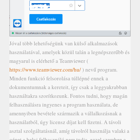
Jóval több lehetőségünk van külső alkalmazások
használatával, amelyek közül talán a legnépszerűbb és
magyarul is elérhető a Teamviewer (
https://www.teamviewer.com/hu/
) nevű program.
Minden funkció felsorolása túllépné ennek a
dokumentumnak a kereteit, így csak a leggyakrabban
használtakra szorítkozunk. Fontos tudni, hogy magán
felhasználásra ingyenes a program használata, de
amennyiben bevétele származik a vállalkozásnak a
használatból, úgy licensz díjat kell fizetni. A távoli
asztal szolgáltatásnál, amíg távolról használja valaki a
gépet a helyi felhasználó nem tudja, ezzel szemben a